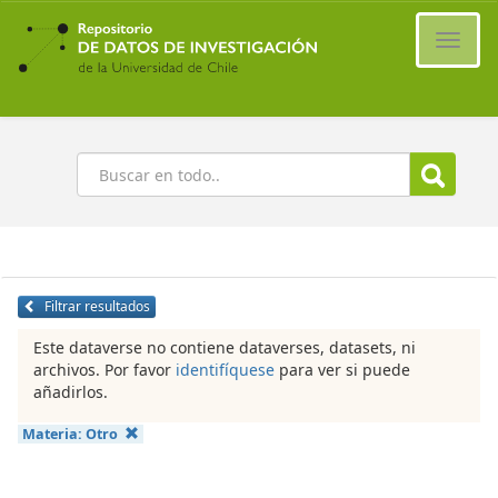
Ir
al
Cambi
contenido
naveg
principal
Buscar
Filtrar resultados
Este dataverse no contiene dataverses, datasets, ni
archivos. Por favor
identifíquese
para ver si puede
añadirlos.
Materia:
Otro