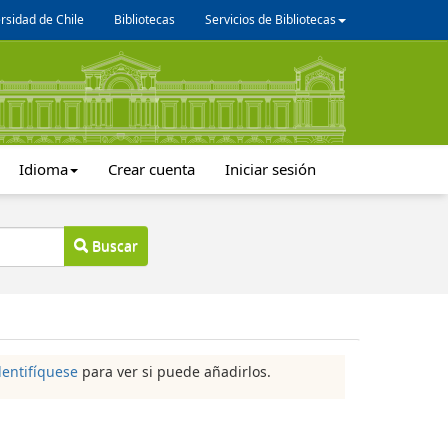
rsidad de Chile
Bibliotecas
Servicios de Bibliotecas
Idioma
Crear cuenta
Iniciar sesión
Buscar
dentifíquese
para ver si puede añadirlos.