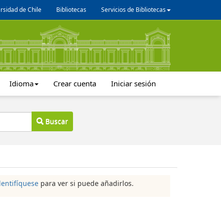
rsidad de Chile
Bibliotecas
Servicios de Bibliotecas
Idioma
Crear cuenta
Iniciar sesión
Buscar
dentifíquese
para ver si puede añadirlos.