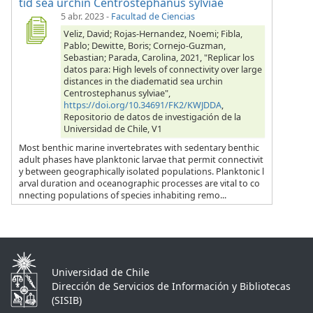
tid sea urchin Centrostephanus sylviae
5 abr. 2023
-
Facultad de Ciencias
Veliz, David; Rojas-Hernandez, Noemi; Fibla,
Pablo; Dewitte, Boris; Cornejo-Guzman,
Sebastian; Parada, Carolina, 2021, "Replicar los
datos para: High levels of connectivity over large
distances in the diadematid sea urchin
Centrostephanus sylviae",
https://doi.org/10.34691/FK2/KWJDDA
,
Repositorio de datos de investigación de la
Universidad de Chile, V1
Most benthic marine invertebrates with sedentary benthic
adult phases have planktonic larvae that permit connectivit
y between geographically isolated populations. Planktonic l
arval duration and oceanographic processes are vital to co
nnecting populations of species inhabiting remo...
Universidad de Chile
Dirección de Servicios de Información y Bibliotecas
(SISIB)