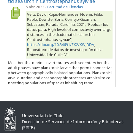
tid sea urchin Centrostephanus sylviae
5 abr. 2023
-
Facultad de Ciencias
Veliz, David; Rojas-Hernandez, Noemi; Fibla,
Pablo; Dewitte, Boris; Cornejo-Guzman,
Sebastian; Parada, Carolina, 2021, "Replicar los
datos para: High levels of connectivity over large
distances in the diadematid sea urchin
Centrostephanus sylviae",
https://doi.org/10.34691/FK2/KWJDDA
,
Repositorio de datos de investigación de la
Universidad de Chile, V1
Most benthic marine invertebrates with sedentary benthic
adult phases have planktonic larvae that permit connectivit
y between geographically isolated populations. Planktonic l
arval duration and oceanographic processes are vital to co
nnecting populations of species inhabiting remo...
Universidad de Chile
Dirección de Servicios de Información y Bibliotecas
(SISIB)