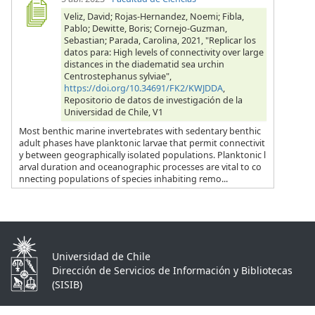
Veliz, David; Rojas-Hernandez, Noemi; Fibla,
Pablo; Dewitte, Boris; Cornejo-Guzman,
Sebastian; Parada, Carolina, 2021, "Replicar los
datos para: High levels of connectivity over large
distances in the diadematid sea urchin
Centrostephanus sylviae",
https://doi.org/10.34691/FK2/KWJDDA
,
Repositorio de datos de investigación de la
Universidad de Chile, V1
Most benthic marine invertebrates with sedentary benthic
adult phases have planktonic larvae that permit connectivit
y between geographically isolated populations. Planktonic l
arval duration and oceanographic processes are vital to co
nnecting populations of species inhabiting remo...
Universidad de Chile
Dirección de Servicios de Información y Bibliotecas
(SISIB)