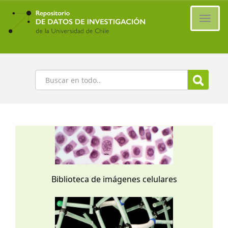
Ir
al
Cambi
contenido
naveg
principal
Buscar
Biblioteca de imágenes celulares