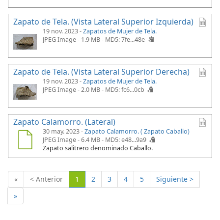
Zapato de Tela. (Vista Lateral Superior Izquierda)
19 nov. 2023 -
Zapatos de Mujer de Tela.
JPEG Image - 1.9 MB -
MD5: 7fe...48e
Zapato de Tela. (Vista Lateral Superior Derecha)
19 nov. 2023 -
Zapatos de Mujer de Tela.
JPEG Image - 2.0 MB -
MD5: fc6...0cb
Zapato Calamorro. (Lateral)
30 may. 2023 -
Zapato Calamorro. ( Zapato Caballo)
JPEG Image - 6.4 MB -
MD5: e48...9a9
Zapato salitrero denominado Caballo.
(Actual)
«
< Anterior
1
2
3
4
5
Siguiente >
»