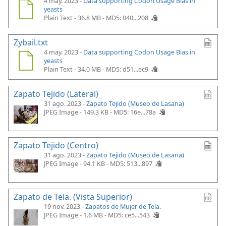
4 may. 2023 -
Data supporting Codon Usage Bias in
yeasts
Plain Text - 36.8 MB -
MD5: 040...208
Zybail.txt
4 may. 2023 -
Data supporting Codon Usage Bias in
yeasts
Plain Text - 34.0 MB -
MD5: d51...ec9
Zapato Tejido (Lateral)
31 ago. 2023 -
Zapato Tejido (Museo de Lasana)
JPEG Image - 149.3 KB -
MD5: 16e...78a
Zapato Tejido (Centro)
31 ago. 2023 -
Zapato Tejido (Museo de Lasana)
JPEG Image - 94.1 KB -
MD5: 513...897
Zapato de Tela. (Vista Superior)
19 nov. 2023 -
Zapatos de Mujer de Tela.
JPEG Image - 1.6 MB -
MD5: ce5...543