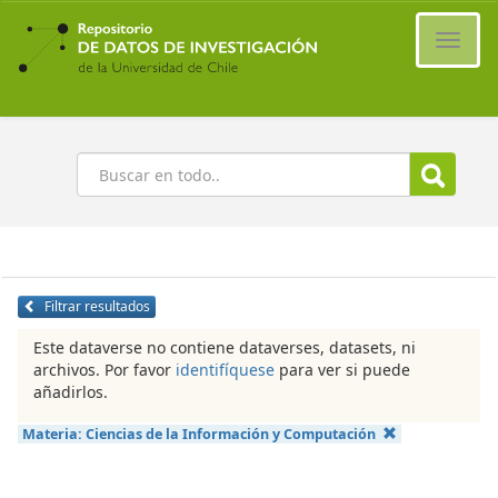
Ir
al
Cambi
contenido
naveg
principal
Buscar
Filtrar resultados
Este dataverse no contiene dataverses, datasets, ni
archivos. Por favor
identifíquese
para ver si puede
añadirlos.
Materia:
Ciencias de la Información y Computación