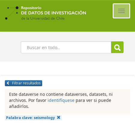
Ir
al
Cambi
contenido
naveg
principal
Buscar
Filtrar resultados
Este dataverse no contiene dataverses, datasets, ni
archivos. Por favor
identifíquese
para ver si puede
añadirlos.
Palabra clave:
seismology