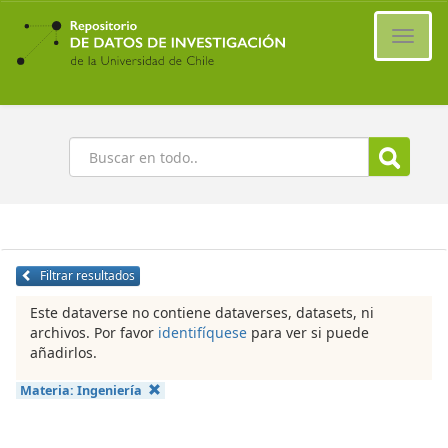
Ir
al
Cambi
contenido
naveg
principal
Buscar
Filtrar resultados
Este dataverse no contiene dataverses, datasets, ni
archivos. Por favor
identifíquese
para ver si puede
añadirlos.
Materia:
Ingeniería