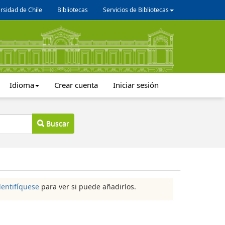
rsidad de Chile
Bibliotecas
Servicios de Bibliotecas
Idioma
Crear cuenta
Iniciar sesión
Buscar
dentifíquese
para ver si puede añadirlos.