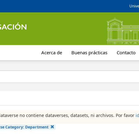
Unive
Acerca de
Buenas prácticas
Contacto
dataverse no contiene dataverses, datasets, ni archivos. Por favor
i
se Category:
Department