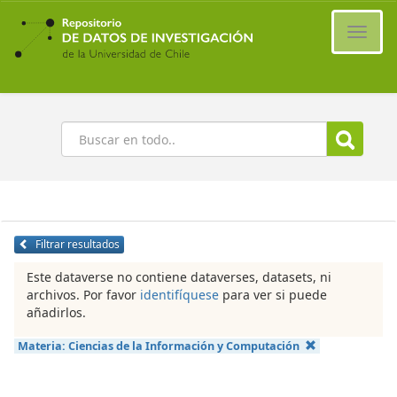
Ir
al
Cambi
contenido
naveg
principal
Buscar
Filtrar resultados
Este dataverse no contiene dataverses, datasets, ni
archivos. Por favor
identifíquese
para ver si puede
añadirlos.
Materia:
Ciencias de la Información y Computación