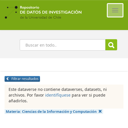
Ir
al
Cambi
contenido
naveg
principal
Buscar
Filtrar resultados
Este dataverse no contiene dataverses, datasets, ni
archivos. Por favor
identifíquese
para ver si puede
añadirlos.
Materia:
Ciencias de la Información y Computación