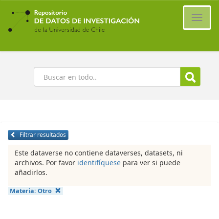
Ir
al
Cambi
contenido
naveg
principal
Buscar
Filtrar resultados
Este dataverse no contiene dataverses, datasets, ni
archivos. Por favor
identifíquese
para ver si puede
añadirlos.
Materia:
Otro