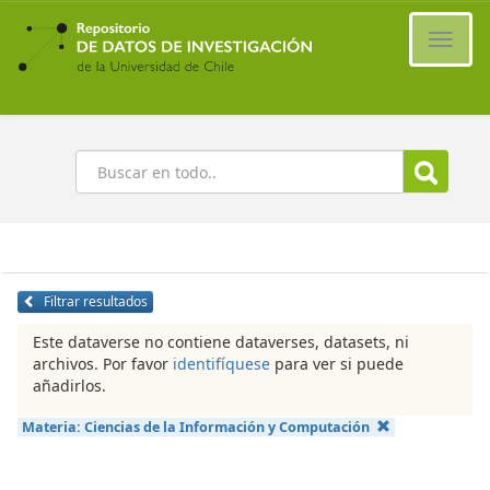
Ir
al
Cambi
contenido
naveg
principal
Buscar
Filtrar resultados
Este dataverse no contiene dataverses, datasets, ni
archivos. Por favor
identifíquese
para ver si puede
añadirlos.
Materia:
Ciencias de la Información y Computación