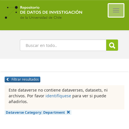
Ir
al
Cambi
contenido
naveg
principal
Buscar
Filtrar resultados
Este dataverse no contiene dataverses, datasets, ni
archivos. Por favor
identifíquese
para ver si puede
añadirlos.
Dataverse Category:
Department