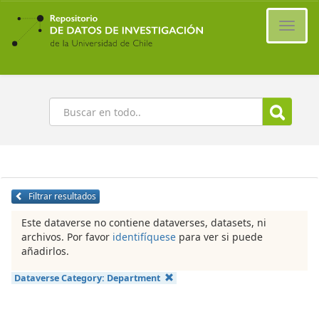
Ir
al
Cambi
contenido
naveg
principal
Buscar
Filtrar resultados
Este dataverse no contiene dataverses, datasets, ni
archivos. Por favor
identifíquese
para ver si puede
añadirlos.
Dataverse Category:
Department