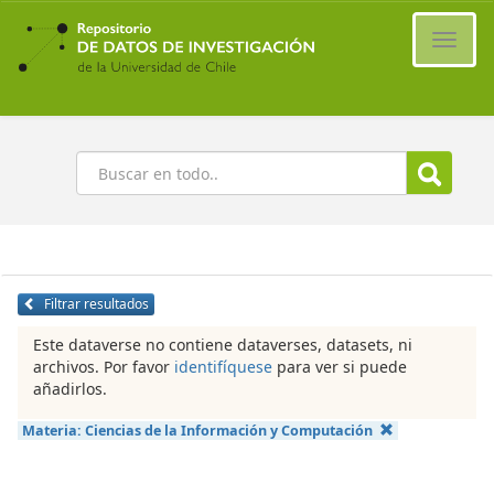
Ir
al
Cambi
contenido
naveg
principal
Buscar
Filtrar resultados
Este dataverse no contiene dataverses, datasets, ni
archivos. Por favor
identifíquese
para ver si puede
añadirlos.
Materia:
Ciencias de la Información y Computación