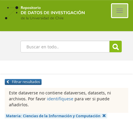
Ir
al
Cambi
contenido
naveg
principal
Buscar
Filtrar resultados
Este dataverse no contiene dataverses, datasets, ni
archivos. Por favor
identifíquese
para ver si puede
añadirlos.
Materia:
Ciencias de la Información y Computación