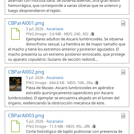
alternan con mucosa sana. Se observa además, una gran lesión
hemorrágica, que corresponde a varias úlceras que se unieron y
luego desprendieron el tejido.
CBParAl001.png
5 jul. 2026 -
Ascariasis
PNG Image - 3.6 MB -
MD5: 240...fd2
Ejemplares adultos de Ascaris lumbricoides. Se observa
dimorfismo sexual. La hembra es de mayor tamaño que
el macho y tiene los extremos anterior y posterior aguzados. El
macho presenta su un extremo posterior enroscado, que protege
su aparato copulatriz. Gusano de sección redond...
CBParAl002.png
5 jul. 2026 -
Ascariasis
PNG Image - 644.8 KB -
MD5: 7d8...39a
Pieza de Museo. Ascaris lumbricoides en apéndice
extraído quirúrgicamente (apendicitis por Ascaris
lumbricoides). El ejemplar se encuentra alojado en el lumen del
órgano, evidenciando la obstrucción mecánica de este.
CBParAl003.png
5 jul. 2026 -
Ascariasis
PNG Image - 11.5 MB -
MD5: 95c...8f6
Corte histológico de tejido pulmonar con presencia de