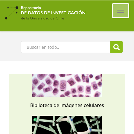
Ir
al
Cambi
contenido
naveg
principal
Buscar
Biblioteca de imágenes celulares