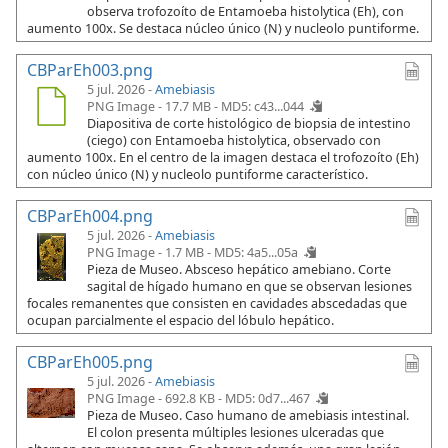
observa trofozoíto de Entamoeba histolytica (Eh), con
aumento 100x. Se destaca núcleo único (N) y nucleolo puntiforme.
CBParEh003.png
5 jul. 2026 -
Amebiasis
PNG Image - 17.7 MB -
MD5: c43...044
Diapositiva de corte histológico de biopsia de intestino
(ciego) con Entamoeba histolytica, observado con
aumento 100x. En el centro de la imagen destaca el trofozoíto (Eh)
con núcleo único (N) y nucleolo puntiforme característico.
CBParEh004.png
5 jul. 2026 -
Amebiasis
PNG Image - 1.7 MB -
MD5: 4a5...05a
Pieza de Museo. Absceso hepático amebiano. Corte
sagital de hígado humano en que se observan lesiones
focales remanentes que consisten en cavidades abscedadas que
ocupan parcialmente el espacio del lóbulo hepático.
CBParEh005.png
5 jul. 2026 -
Amebiasis
PNG Image - 692.8 KB -
MD5: 0d7...467
Pieza de Museo. Caso humano de amebiasis intestinal.
El colon presenta múltiples lesiones ulceradas que