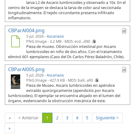
larva L2 de Ascaris lumbricoides y observado a 10x. En el
centro de la imagen se destaca la larva de color azul seccionada
longitudinalmente. El tejido circundante presenta infiltrado
inflamatorio.
CBParAl004.png
5 jul. 2026 -
Ascariasis
PNG Image - 3.2 MB -
MD5: ecd...d90
Pieza de museo. Obstrucción intestinal por Ascaris
lumbricoides en niño de dos años. Con el tratamiento
eliminó 601 ejemplares (Caso del Dr. Carlos Pérez Baladrón, Chile).
CBParAl005.png
5 jul. 2026 -
Ascariasis
PNG Image - 427.9 KB -
MD5: ba9...efd
Pieza de Museo. Ascaris lumbricoides en apéndice
extraído quirúrgicamente (apendicitis por Ascaris
lumbricoides). El ejemplar se encuentra alojado en el lumen del
órgano, evidenciando la obstrucción mecánica de este.
(Actual)
«
< Anterior
1
2
3
4
5
Siguiente >
»