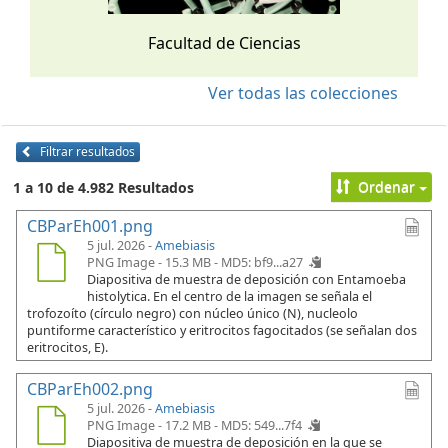
Facultad de Ciencias
Ver todas las colecciones
Filtrar resultados
Ordenar
1 a 10 de 4.982 Resultados
CBParEh001.png
5 jul. 2026 -
Amebiasis
PNG Image - 15.3 MB -
MD5: bf9...a27
Diapositiva de muestra de deposición con Entamoeba
histolytica. En el centro de la imagen se señala el
trofozoíto (círculo negro) con núcleo único (N), nucleolo
puntiforme característico y eritrocitos fagocitados (se señalan dos
eritrocitos, E).
CBParEh002.png
5 jul. 2026 -
Amebiasis
PNG Image - 17.2 MB -
MD5: 549...7f4
Diapositiva de muestra de deposición en la que se