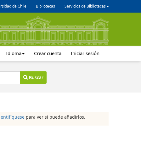
rsidad de Chile
Bibliotecas
Servicios de Bibliotecas
Idioma
Crear cuenta
Iniciar sesión
Buscar
dentifíquese
para ver si puede añadirlos.