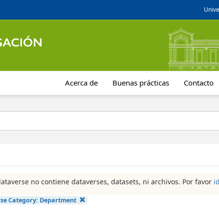
Unive
Acerca de
Buenas prácticas
Contacto
dataverse no contiene dataverses, datasets, ni archivos. Por favor
i
se Category:
Department