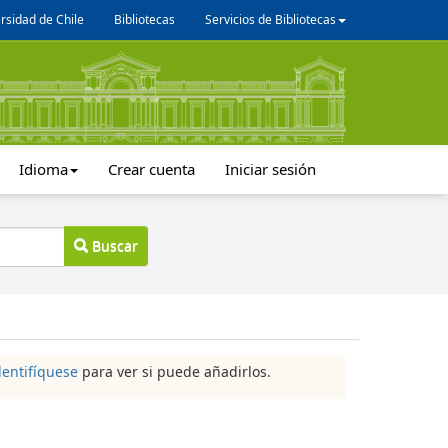
rsidad de Chile
Bibliotecas
Servicios de Bibliotecas
Idioma
Crear cuenta
Iniciar sesión
Buscar
dentifíquese
para ver si puede añadirlos.