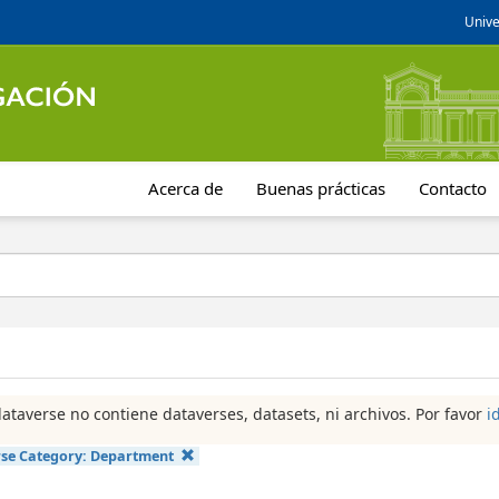
Unive
Acerca de
Buenas prácticas
Contacto
dataverse no contiene dataverses, datasets, ni archivos. Por favor
i
se Category:
Department