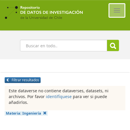
Ir
al
Cambi
contenido
naveg
principal
Buscar
Filtrar resultados
Este dataverse no contiene dataverses, datasets, ni
archivos. Por favor
identifíquese
para ver si puede
añadirlos.
Materia:
Ingeniería