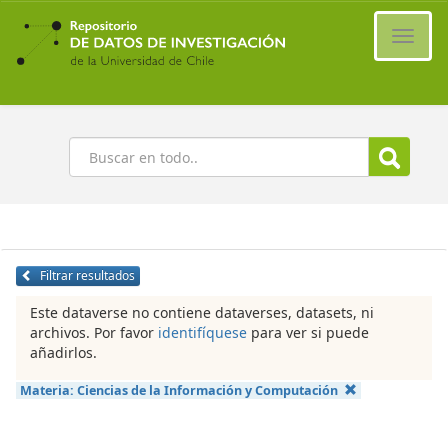
Ir
al
Cambi
contenido
naveg
principal
Buscar
Filtrar resultados
Este dataverse no contiene dataverses, datasets, ni
archivos. Por favor
identifíquese
para ver si puede
añadirlos.
Materia:
Ciencias de la Información y Computación