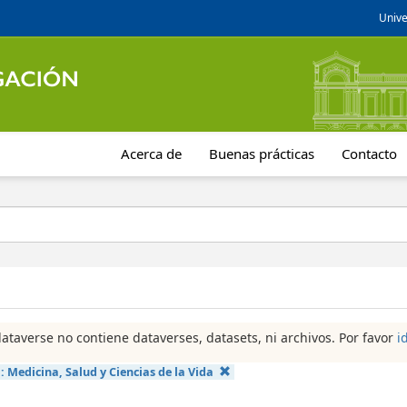
Unive
Acerca de
Buenas prácticas
Contacto
dataverse no contiene dataverses, datasets, ni archivos. Por favor
i
a:
Medicina, Salud y Ciencias de la Vida