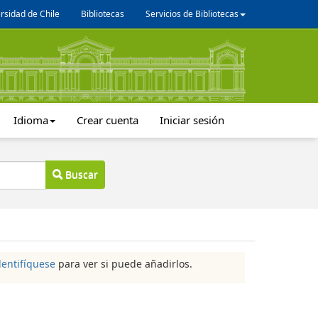
rsidad de Chile
Bibliotecas
Servicios de Bibliotecas
Idioma
Crear cuenta
Iniciar sesión
Buscar
dentifíquese
para ver si puede añadirlos.