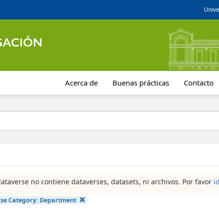
Unive
Acerca de
Buenas prácticas
Contacto
dataverse no contiene dataverses, datasets, ni archivos. Por favor
i
se Category:
Department