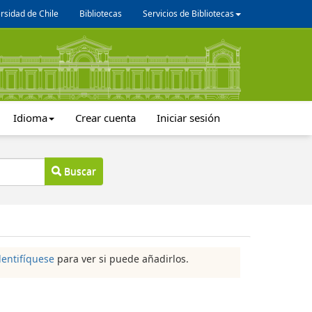
rsidad de Chile
Bibliotecas
Servicios de Bibliotecas
Idioma
Crear cuenta
Iniciar sesión
Buscar
dentifíquese
para ver si puede añadirlos.