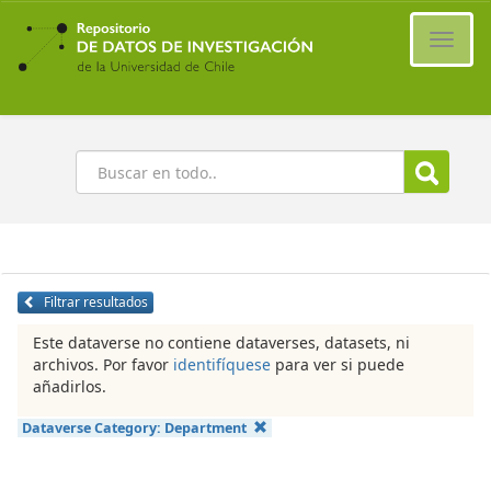
Ir
al
Cambi
contenido
naveg
principal
Buscar
Filtrar resultados
Este dataverse no contiene dataverses, datasets, ni
archivos. Por favor
identifíquese
para ver si puede
añadirlos.
Dataverse Category:
Department