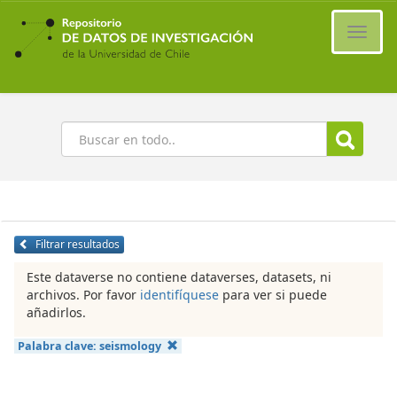
Ir
al
Cambi
contenido
naveg
principal
Buscar
Filtrar resultados
Este dataverse no contiene dataverses, datasets, ni
archivos. Por favor
identifíquese
para ver si puede
añadirlos.
Palabra clave:
seismology