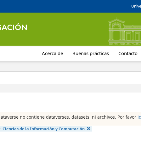
Unive
Acerca de
Buenas prácticas
Contacto
dataverse no contiene dataverses, datasets, ni archivos. Por favor
i
a:
Ciencias de la Información y Computación