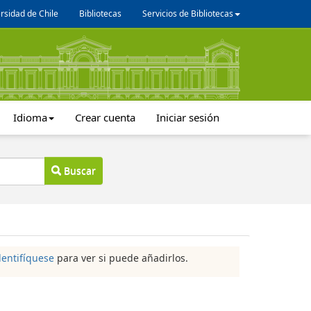
rsidad de Chile
Bibliotecas
Servicios de Bibliotecas
Idioma
Crear cuenta
Iniciar sesión
Buscar
dentifíquese
para ver si puede añadirlos.