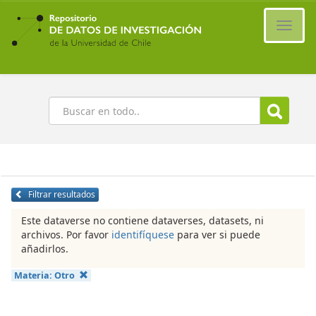
Ir
al
Cambi
contenido
naveg
principal
Buscar
Filtrar resultados
Este dataverse no contiene dataverses, datasets, ni
archivos. Por favor
identifíquese
para ver si puede
añadirlos.
Materia:
Otro