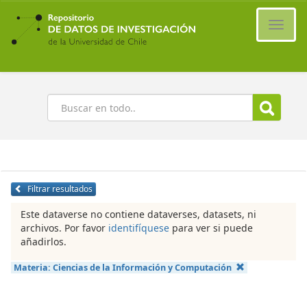
Ir
al
Cambi
contenido
naveg
principal
Buscar
Filtrar resultados
Este dataverse no contiene dataverses, datasets, ni
archivos. Por favor
identifíquese
para ver si puede
añadirlos.
Materia:
Ciencias de la Información y Computación