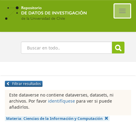
Ir
al
Cambi
contenido
naveg
principal
Buscar
Filtrar resultados
Este dataverse no contiene dataverses, datasets, ni
archivos. Por favor
identifíquese
para ver si puede
añadirlos.
Materia:
Ciencias de la Información y Computación