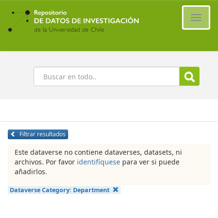
Ir
al
Cambi
contenido
naveg
principal
Buscar
Filtrar resultados
Este dataverse no contiene dataverses, datasets, ni
archivos. Por favor
identifíquese
para ver si puede
añadirlos.
Dataverse Category:
Department