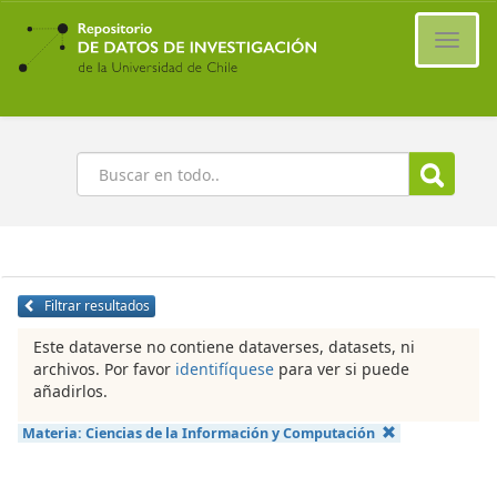
Ir
al
Cambi
contenido
naveg
principal
Buscar
Filtrar resultados
Este dataverse no contiene dataverses, datasets, ni
archivos. Por favor
identifíquese
para ver si puede
añadirlos.
Materia:
Ciencias de la Información y Computación