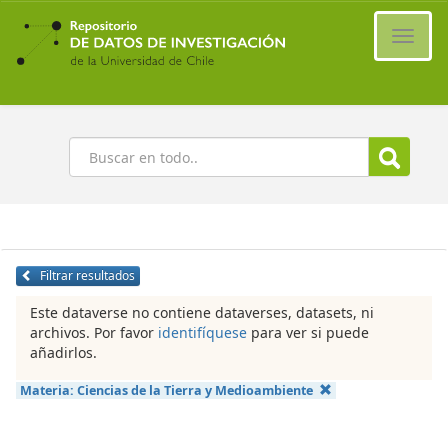
Ir
al
Cambi
contenido
naveg
principal
Buscar
Filtrar resultados
Este dataverse no contiene dataverses, datasets, ni
archivos. Por favor
identifíquese
para ver si puede
añadirlos.
Materia:
Ciencias de la Tierra y Medioambiente