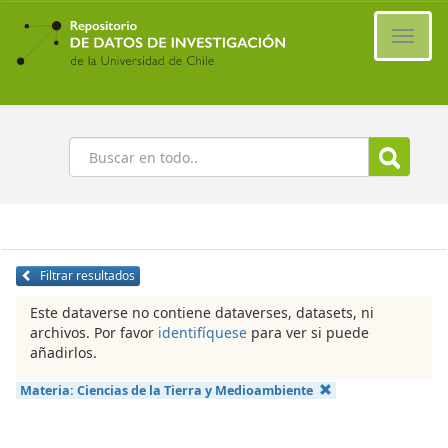
Ir
al
Cambi
contenido
naveg
principal
Buscar
Filtrar resultados
Este dataverse no contiene dataverses, datasets, ni
archivos. Por favor
identifíquese
para ver si puede
añadirlos.
Materia:
Ciencias de la Tierra y Medioambiente