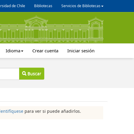
rsidad de Chile
Bibliotecas
Servicios de Bibliotecas
Idioma
Crear cuenta
Iniciar sesión
Buscar
dentifíquese
para ver si puede añadirlos.