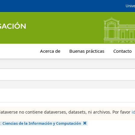
Unive
Acerca de
Buenas prácticas
Contacto
dataverse no contiene dataverses, datasets, ni archivos. Por favor
i
a:
Ciencias de la Información y Computación