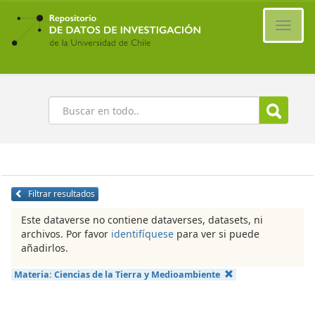
Ir
al
Cambi
contenido
naveg
principal
Buscar
Filtrar resultados
Este dataverse no contiene dataverses, datasets, ni
archivos. Por favor
identifíquese
para ver si puede
añadirlos.
Materia:
Ciencias de la Tierra y Medioambiente