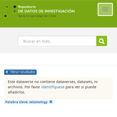
Ir
al
Cambi
contenido
naveg
principal
Buscar
Filtrar resultados
Este dataverse no contiene dataverses, datasets, ni
archivos. Por favor
identifíquese
para ver si puede
añadirlos.
Palabra clave:
seismology