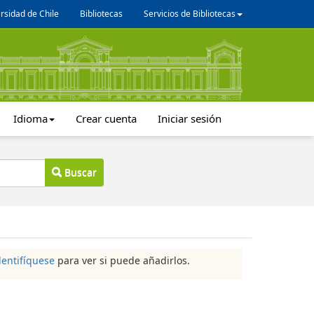
rsidad de Chile
Bibliotecas
Servicios de Bibliotecas
Idioma
Crear cuenta
Iniciar sesión
Buscar
dentifíquese
para ver si puede añadirlos.