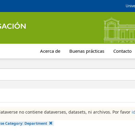
Unive
Acerca de
Buenas prácticas
Contacto
dataverse no contiene dataverses, datasets, ni archivos. Por favor
i
se Category:
Department