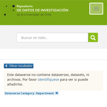
Ir
al
Cambi
contenido
naveg
principal
Buscar
Filtrar resultados
Este dataverse no contiene dataverses, datasets, ni
archivos. Por favor
identifíquese
para ver si puede
añadirlos.
Dataverse Category:
Department