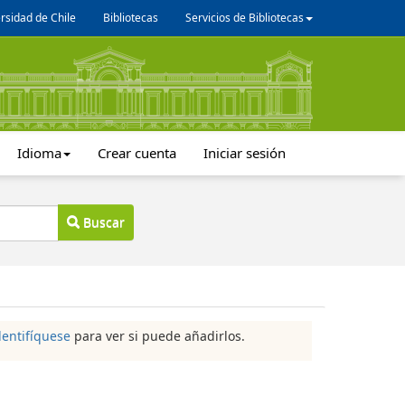
rsidad de Chile
Bibliotecas
Servicios de Bibliotecas
Idioma
Crear cuenta
Iniciar sesión
Buscar
dentifíquese
para ver si puede añadirlos.