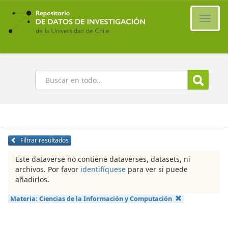
Ir
al
Cambi
contenido
naveg
principal
Buscar
Filtrar resultados
Este dataverse no contiene dataverses, datasets, ni
archivos. Por favor
identifíquese
para ver si puede
añadirlos.
Materia:
Ciencias de la Información y Computación