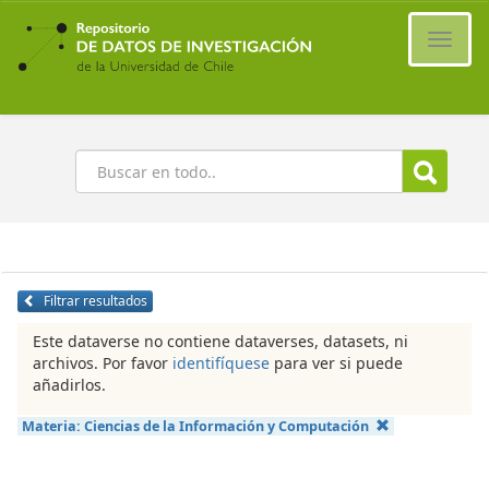
Ir
al
Cambi
contenido
naveg
principal
Buscar
Filtrar resultados
Este dataverse no contiene dataverses, datasets, ni
archivos. Por favor
identifíquese
para ver si puede
añadirlos.
Materia:
Ciencias de la Información y Computación