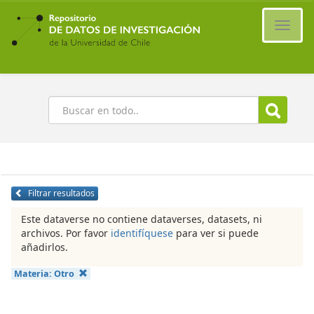
Ir
al
Cambi
contenido
naveg
principal
Buscar
Filtrar resultados
Este dataverse no contiene dataverses, datasets, ni
archivos. Por favor
identifíquese
para ver si puede
añadirlos.
Materia:
Otro