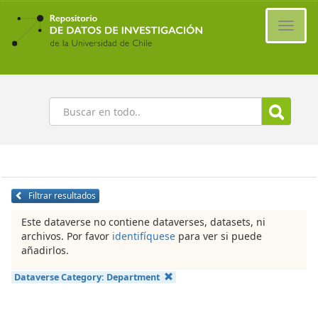
Ir
al
Cambi
contenido
naveg
principal
Buscar
Filtrar resultados
Este dataverse no contiene dataverses, datasets, ni
archivos. Por favor
identifíquese
para ver si puede
añadirlos.
Dataverse Category:
Department