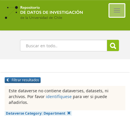
Ir
al
Cambi
contenido
naveg
principal
Buscar
Filtrar resultados
Este dataverse no contiene dataverses, datasets, ni
archivos. Por favor
identifíquese
para ver si puede
añadirlos.
Dataverse Category:
Department