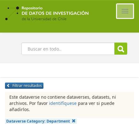
Ir
al
Cambi
contenido
naveg
principal
Buscar
Filtrar resultados
Este dataverse no contiene dataverses, datasets, ni
archivos. Por favor
identifíquese
para ver si puede
añadirlos.
Dataverse Category:
Department