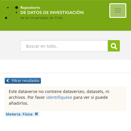
Ir
al
Cambi
contenido
naveg
principal
Buscar
Filtrar resultados
Este dataverse no contiene dataverses, datasets, ni
archivos. Por favor
identifíquese
para ver si puede
añadirlos.
Materia:
Física