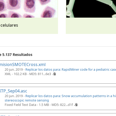
 celulares
e 5.137 Resultados
misionSMOTECross.xml
20 jun. 2019 -
Replicar los datos para: RapidMiner code for a pediatric ca
XML - 102.2 KB -
MD5: 811...6e3
XTP_Sep04.asc
20 jun. 2019 -
Replicar los datos para: Snow accumulation patterns in a 
stereoscopic remote sensing
Fixed Field Text Data - 1.5 MB -
MD5: 822...d1f