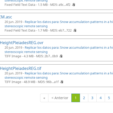
stereoscopic remote sensing
Fixed Field Text Data - 1.5 MB -
MD5: a9c...4f2
EM.asc
20 jun. 2019 -
Replicar los datos para: Snow accumulation patterns in a 
stereoscopic remote sensing
Fixed Field Text Data - 1.7 MB -
MD5: eb7...722
HeightPleiadesREG.ovr
20 jun. 2019 -
Replicar los datos para: Snow accumulation patterns in a 
stereoscopic remote sensing
TIFF Image - 4.3 MB -
MD5: 2b7...0b9
eightPleiadesREG.tif
20 jun. 2019 -
Replicar los datos para: Snow accumulation patterns in a 
stereoscopic remote sensing
TIFF Image - 48.9 MB -
MD5: 96b...a1f
(Actual)
«
< Anterior
1
2
3
4
5