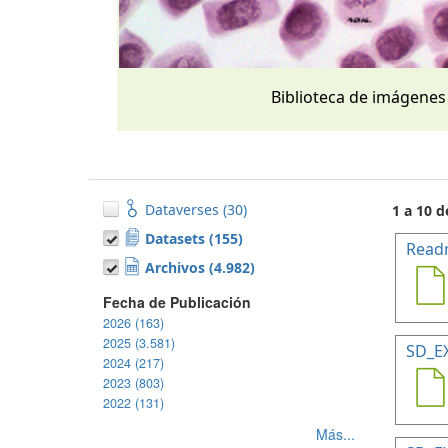
Biblioteca de imágenes
Dataverses (30)
1 a 10 d
Datasets (155)
Read
Archivos (4.982)
Fecha de Publicación
2026 (163)
2025 (3.581)
SD_E
2024 (217)
2023 (803)
2022 (131)
Más...